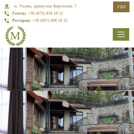
м. Умань, провулок Короткий, 7
УКР
Готель:
+38 (073) 010 10 21
Ресторан:
+38 (097) 098 10 32