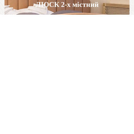
ЛЮСК 2-х містний
ПОКРАЩЕНИЙ 3-х місний