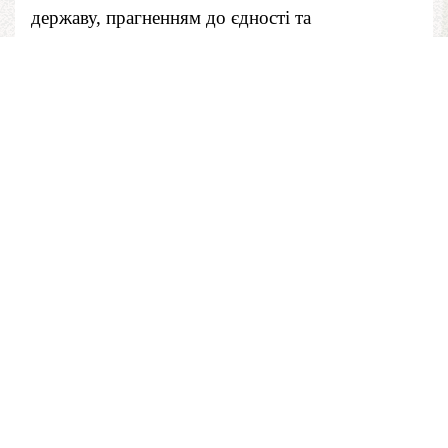
державу, прагненням до єдності та
порозуміння, а ваша плідна праця буде
надійною запорукою щасливого майбутнього.
ДЕНЬ ЗАХИСНИКА УКРАЇНИ
Свято встановлене 14 жовтня 2014 р. указом
Президента України з метою вшанування
мужності та героїзму захисників незалежності й
територіальної цілісності України, військових